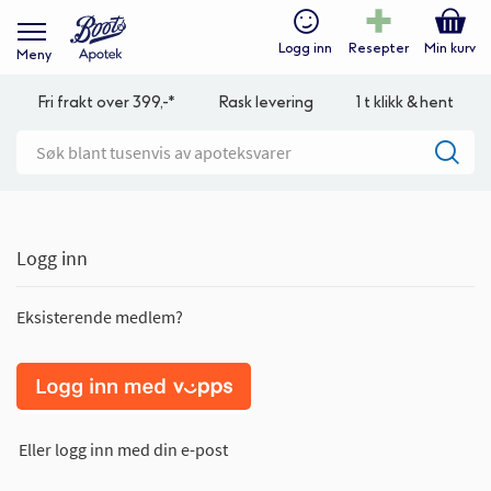
Logg inn
Resepter
Min kurv
Meny
Fri frakt over 399,-*
Rask levering
1 t klikk & hent
Logg inn
Eksisterende medlem?
Eller logg inn med din e-post