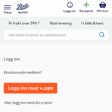
Logg inn
Resepter
Min kurv
Meny
Fri frakt over 399,-*
Rask levering
1 t klikk & hent
Logg inn
Eksisterende medlem?
Eller logg inn med din e-post