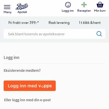
Logg inn
Resepter
Min kurv
Meny
Fri frakt over 399,-*
Rask levering
1 t klikk & hent
Logg inn
Eksisterende medlem?
Eller logg inn med din e-post