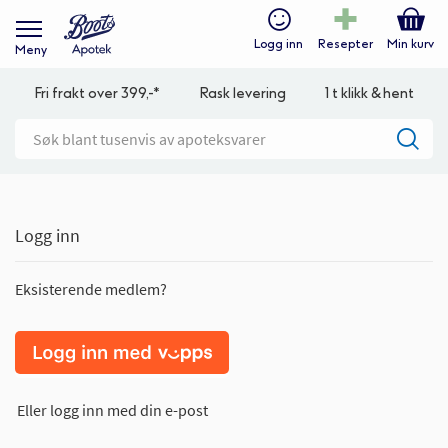
Logg inn
Resepter
Min kurv
Meny
Fri frakt over 399,-*
Rask levering
1 t klikk & hent
Logg inn
Eksisterende medlem?
Eller logg inn med din e-post