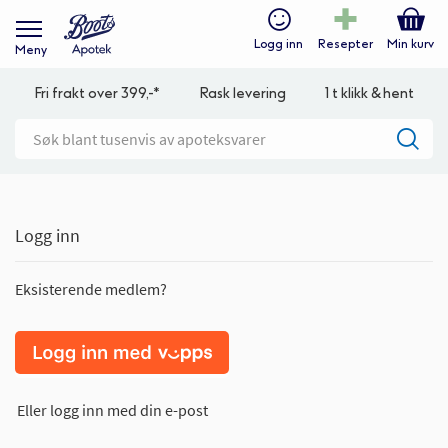
Logg inn
Resepter
Min kurv
Meny
Fri frakt over 399,-*
Rask levering
1 t klikk & hent
Logg inn
Eksisterende medlem?
Eller logg inn med din e-post