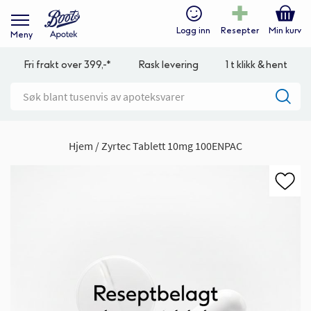
Logg inn
Resepter
Min kurv
Meny
Fri frakt over 399,-*
Rask levering
1 t klikk & hent
Hjem
Zyrtec Tablett 10mg 100ENPAC
Gå
til
slutten
av
bildegalleri