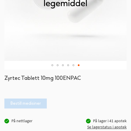
Gå
Zyrtec Tablett 10mg 100ENPAC
til
begynnelsen
av
bildegalleri
Bestill medisiner
På nettlager
På lager i
41
apotek
Se lagerstatus i apotek