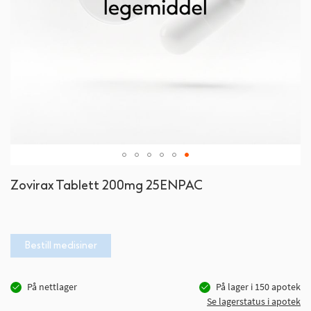
Gå
Zovirax Tablett 200mg 25ENPAC
til
begynnelsen
av
bildegalleri
Bestill medisiner
På nettlager
På lager i
150
apotek
Se lagerstatus i apotek