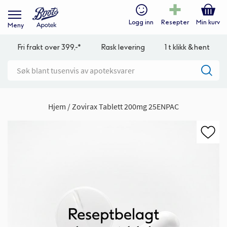
Logg inn
Resepter
Min kurv
Meny
Fri frakt over 399,-*
Rask levering
1 t klikk & hent
Hjem
Zovirax Tablett 200mg 25ENPAC
Gå
til
slutten
av
bildegalleri