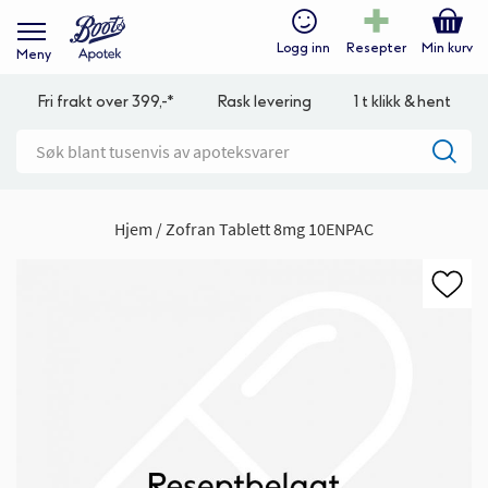
Logg inn
Resepter
Min kurv
Meny
Fri frakt over 399,-*
Rask levering
1 t klikk & hent
Hjem
Zofran Tablett 8mg 10ENPAC
Gå
til
slutten
av
bildegalleri