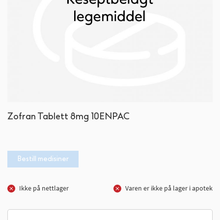
Gå
Zofran Tablett 8mg 10ENPAC
til
begynnelsen
av
bildegalleri
Bestill medisiner
Ikke på nettlager
Varen er ikke på lager i apotek