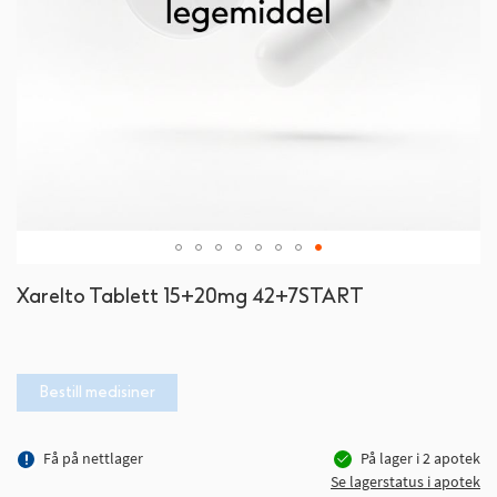
Gå
Xarelto Tablett 15+20mg 42+7START
til
begynnelsen
av
bildegalleri
Bestill medisiner
Få på nettlager
På lager i
2
apotek
Se lagerstatus i apotek