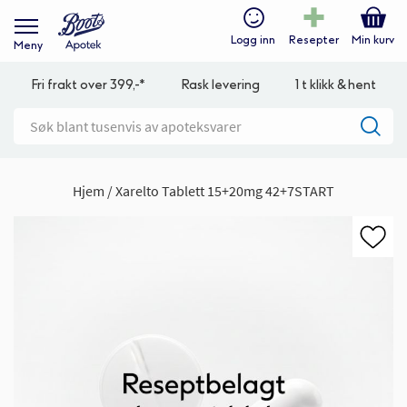
Logg inn
Resepter
Min kurv
Meny
Fri frakt over 399,-*
Rask levering
1 t klikk & hent
Hjem
Xarelto Tablett 15+20mg 42+7START
Gå
til
slutten
av
bildegalleri