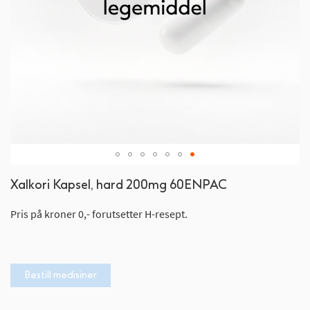
Gå
Xalkori Kapsel, hard 200mg 60ENPAC
til
begynnelsen
Pris på kroner 0,- forutsetter H-resept.
av
bildegalleri
Bestill medisiner