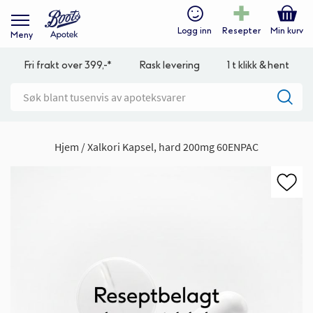
Logg inn
Resepter
Min kurv
Meny
Fri frakt over 399,-*
Rask levering
1 t klikk & hent
Hjem
Xalkori Kapsel, hard 200mg 60ENPAC
Gå
til
slutten
av
bildegalleri