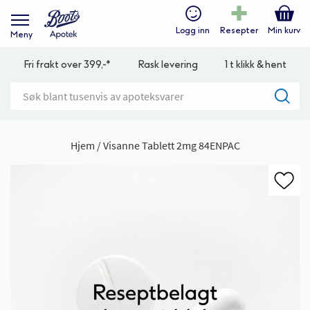
Logg inn
Resepter
Min kurv
Meny
Fri frakt over 399,-*
Rask levering
1 t klikk & hent
Hjem
Visanne Tablett 2mg 84ENPAC
Gå
til
slutten
av
bildegalleri