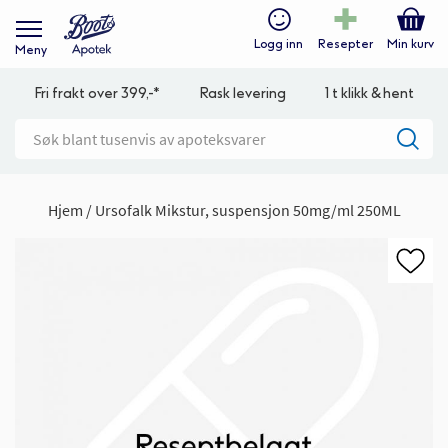
Logg inn
Resepter
Min kurv
Meny
Fri frakt over 399,-*
Rask levering
1 t klikk & hent
Hjem
Ursofalk Mikstur, suspensjon 50mg/ml 250ML
Gå
til
slutten
av
bildegalleri