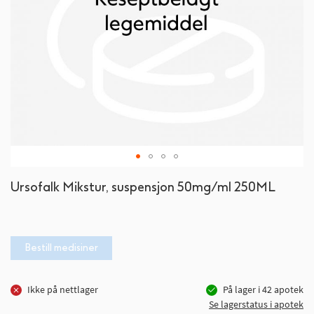
Gå
Ursofalk Mikstur, suspensjon 50mg/ml 250ML
til
begynnelsen
av
bildegalleri
Bestill medisiner
Ikke på nettlager
På lager i
42
apotek
Se lagerstatus i apotek