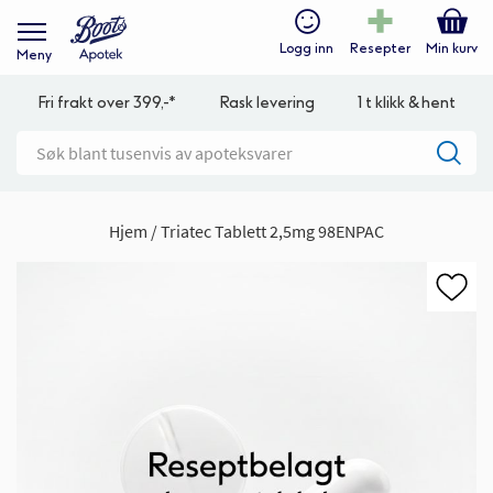
Logg inn
Resepter
Min kurv
Meny
Fri frakt over 399,-*
Rask levering
1 t klikk & hent
Hjem
Triatec Tablett 2,5mg 98ENPAC
Gå
til
slutten
av
bildegalleri