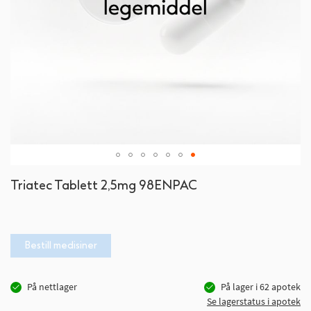
Gå
Triatec Tablett 2,5mg 98ENPAC
til
begynnelsen
av
bildegalleri
Bestill medisiner
På nettlager
På lager i
62
apotek
Se lagerstatus i apotek