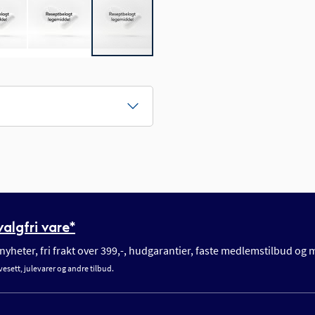
algfri vare*
yheter, fri frakt over 399,-, hudgarantier, faste medlemstilbud og
vesett, julevarer og andre tilbud.