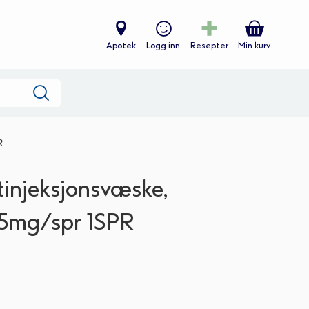
Apotek
Logg inn
Resepter
Min kurv
Søk
R
tinjeksjonsvæske,
25mg/spr 1SPR