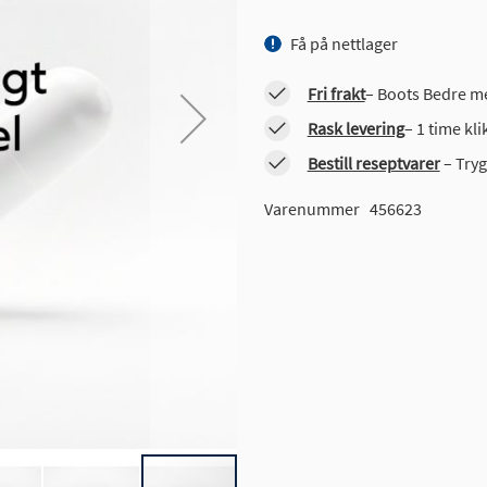
Få på nettlager
Fri frakt
– Boots Bedre me
Rask levering
– 1 time kl
Bestill reseptvarer
– Tryg
Varenummer
456623