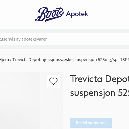
Hjem
Trevicta Depotinjeksjonsvæske, suspensjon 525mg/spr 1SP
Trevicta Depo
suspensjon 5
Bestill medisiner