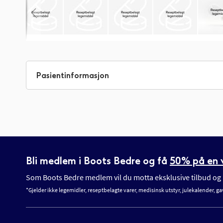
Gå
til
begynnelsen
Pasientinformasjon
av
bildegalleri
Bli medlem i Boots Bedre og få
50% på en v
Som Boots Bedre medlem vil du motta eksklusive tilbud og n
*Gjelder ikke legemidler, reseptbelagte varer, medisinsk utstyr, julekalender, ga