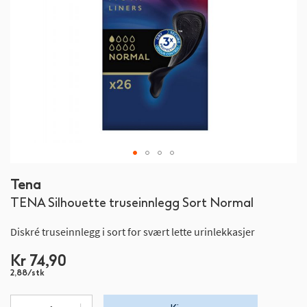
Gå
Tena
til
TENA Silhouette truseinnlegg Sort Normal
begynnelsen
av
Diskré truseinnlegg i sort for svært lette urinlekkasjer
bildegalleri
Kr 74,90
2,88/stk