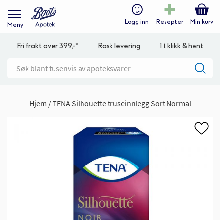
Logg inn
Resepter
Min kurv
Meny
Fri frakt over 399,-*
Rask levering
1 t klikk & hent
Hjem
TENA Silhouette truseinnlegg Sort Normal
Gå
til
slutten
av
bildegalleri