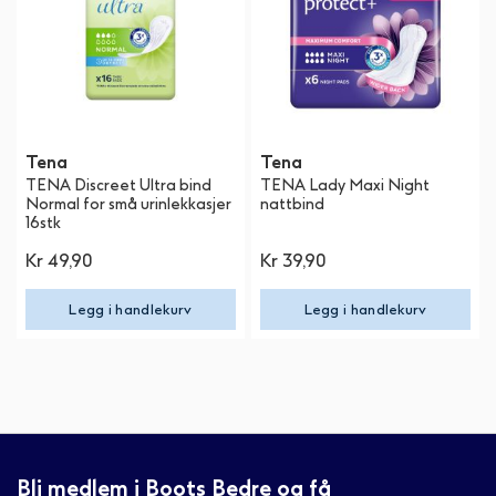
Tena
Tena
TENA Discreet Ultra bind
TENA Lady Maxi Night
Normal for små urinlekkasjer
nattbind
16stk
Kr 49,90
Kr 39,90
Legg i handlekurv
Legg i handlekurv
Bli medlem i Boots Bedre og få