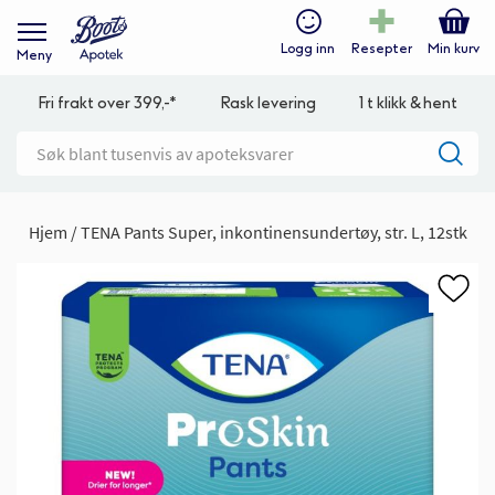
Logg inn
Resepter
Min kurv
Meny
Fri frakt over 399,-*
Rask levering
1 t klikk & hent
Hjem
TENA Pants Super, inkontinensundertøy, str. L, 12stk
Gå
til
slutten
av
bildegalleri