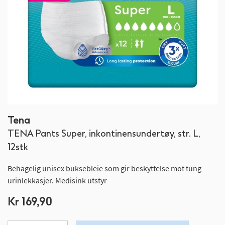
Gå
Tena
til
TENA Pants Super, inkontinensundertøy, str. L,
begynnelsen
av
12stk
bildegalleri
Behagelig unisex buksebleie som gir beskyttelse mot tung
urinlekkasjer. Medisink utstyr
Kr 169,90