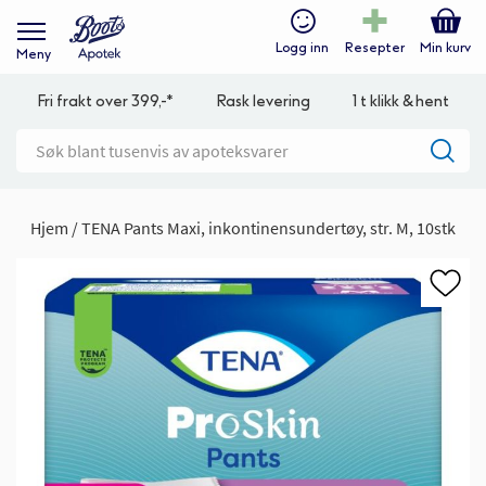
Logg inn
Resepter
Min kurv
Meny
Fri frakt over 399,-*
Rask levering
1 t klikk & hent
Hjem
TENA Pants Maxi, inkontinensundertøy, str. M, 10stk
Gå
til
slutten
av
bildegalleri