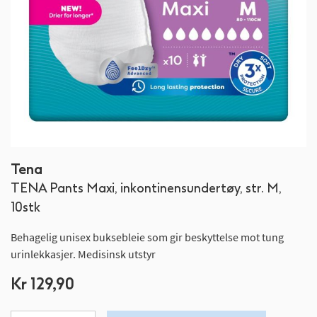
Gå
Tena
til
TENA Pants Maxi, inkontinensundertøy, str. M,
begynnelsen
av
10stk
bildegalleri
Behagelig unisex buksebleie som gir beskyttelse mot tung
urinlekkasjer. Medisinsk utstyr
Kr 129,90