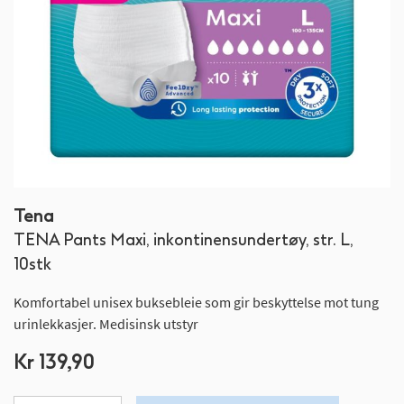
Gå
Tena
til
TENA Pants Maxi, inkontinensundertøy, str. L,
begynnelsen
av
10stk
bildegalleri
Komfortabel unisex buksebleie som gir beskyttelse mot tung
urinlekkasjer. Medisinsk utstyr
Kr 139,90