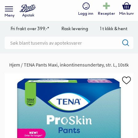
Logg inn
Resepter
Min kurv
Meny
Fri frakt over 399,-*
Rask levering
1 t klikk & hent
Hjem
TENA Pants Maxi, inkontinensundertøy, str. L, 10stk
Gå
til
slutten
av
bildegalleri