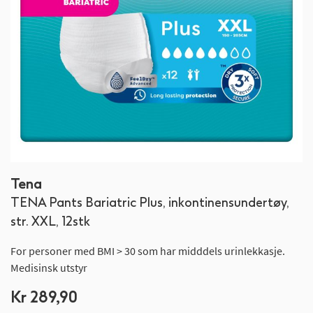
Gå
Tena
til
TENA Pants Bariatric Plus, inkontinensundertøy,
begynnelsen
av
str. XXL, 12stk
bildegalleri
For personer med BMI > 30 som har midddels urinlekkasje.
Medisinsk utstyr
Kr 289,90