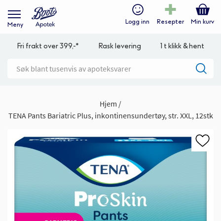
Logg inn
Resepter
Min kurv
Meny
Fri frakt over 399,-*
Rask levering
1 t klikk & hent
Hjem
TENA Pants Bariatric Plus, inkontinensundertøy, str. XXL, 12stk
Gå
til
slutten
av
bildegalleri