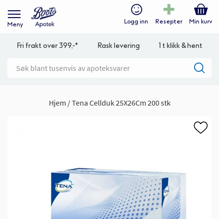
Logg inn
Resepter
Min kurv
Meny
Fri frakt over 399,-*
Rask levering
1 t klikk & hent
Hjem
Tena Cellduk 25X26Cm 200 stk
Gå
til
slutten
av
bildegalleri