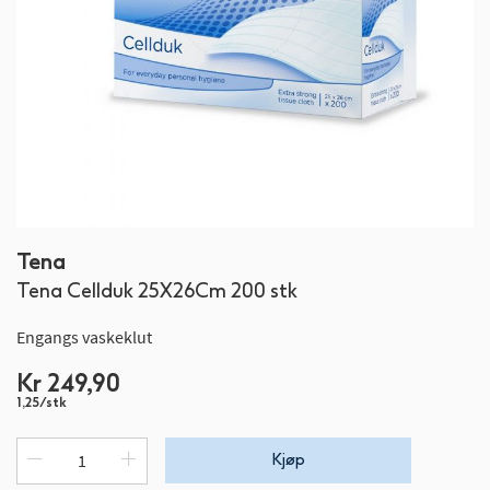
Gå
Tena
til
Tena Cellduk 25X26Cm 200 stk
begynnelsen
av
Engangs vaskeklut
bildegalleri
Kr 249,90
1,25/stk
Kjøp