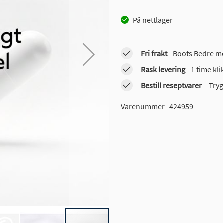
På nettlager
Fri frakt
– Boots Bedre me
Rask levering
– 1 time kl
Bestill reseptvarer
– Tryg
Varenummer
424959