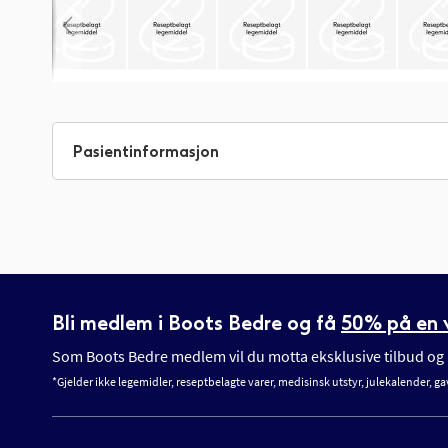
Gå
til
begynnelsen
Pasientinformasjon
av
bildegalleri
Bli medlem i Boots Bedre og få
50% på en v
Som Boots Bedre medlem vil du motta eksklusive tilbud og n
*Gjelder ikke legemidler, reseptbelagte varer, medisinsk utstyr, julekalender, ga