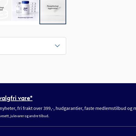
algfri vare*
yheter, fri frakt over 399,-, hudgarantier, faste medlemstilbud og
vesett, julevarer og andre tilbud.