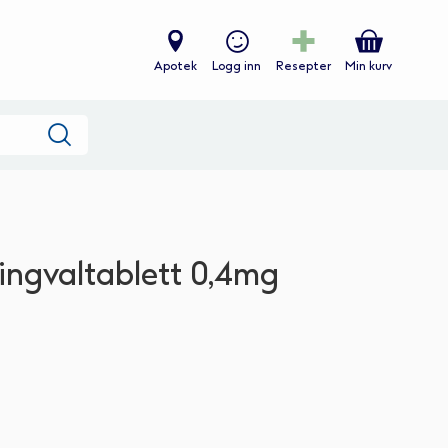
Apotek
Logg inn
Resepter
Min kurv
Søk
ingvaltablett 0,4mg