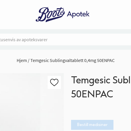
Hjem
Temgesic Sublingvaltablett 0,4mg 50ENPAC
Temgesic Subl
50ENPAC
Bestill medisiner