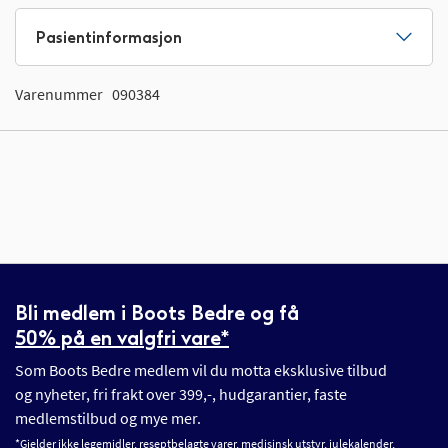
Pasientinformasjon
Varenummer
090384
Bli medlem i Boots Bedre og få
50% på en valgfri vare*
Som Boots Bedre medlem vil du motta eksklusive tilbud
og nyheter, fri frakt over 399,-, hudgarantier, faste
medlemstilbud og mye mer.
*Gjelder ikke legemidler, reseptbelagte varer, medisinsk utstyr, julekalender,