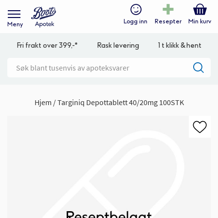
Logg inn
Resepter
Min kurv
Meny
Fri frakt over 399,-*
Rask levering
1 t klikk & hent
Hjem
Targiniq Depottablett 40/20mg 100STK
Gå
til
slutten
av
bildegalleri