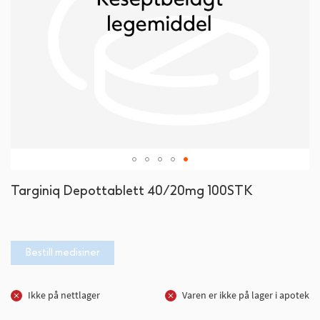
Gå
Targiniq Depottablett 40/20mg 100STK
til
begynnelsen
av
bildegalleri
Bestill medisiner
Ikke på nettlager
Varen er ikke på lager i apotek