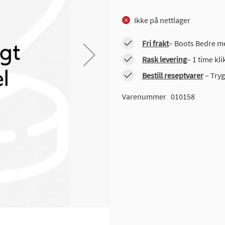
Ikke på nettlager
Fri frakt
– Boots Bedre me
Rask levering
– 1 time kl
Bestill reseptvarer
– Tryg
Varenummer
010158