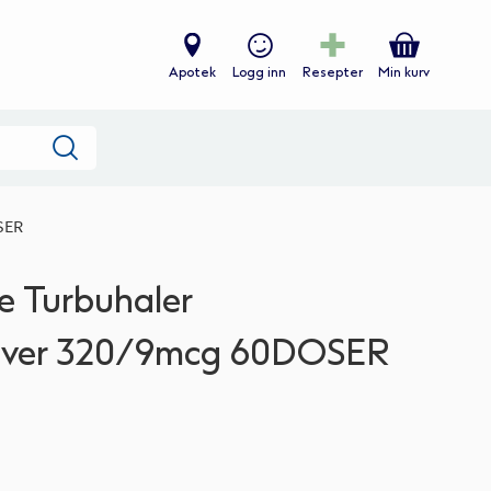
Apotek
Logg inn
Resepter
Min kurv
Søk
SER
e Turbuhaler
ulver 320/9mcg 60DOSER