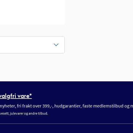
algfri vare*
yheter, fri frakt over 399,-, hudgarantier, faste medlemstilbud og
vesett, julevarer og andre tilbud.