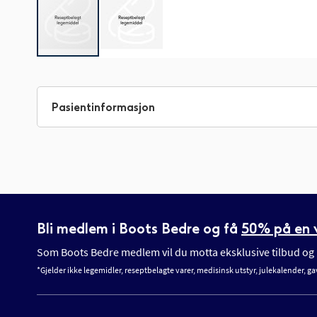
Gå
til
begynnelsen
Pasientinformasjon
av
bildegalleri
Bli medlem i Boots Bedre og få
50% på en v
Som Boots Bedre medlem vil du motta eksklusive tilbud og n
*Gjelder ikke legemidler, reseptbelagte varer, medisinsk utstyr, julekalender, ga