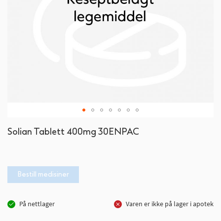
Gå
Solian Tablett 400mg 30ENPAC
til
begynnelsen
av
bildegalleri
Bestill medisiner
På nettlager
Varen er ikke på lager i apotek