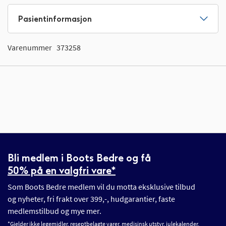
Pasientinformasjon
Varenummer
373258
Bli medlem i Boots Bedre og få
50% på en valgfri vare*
Som Boots Bedre medlem vil du motta eksklusive tilbud
og nyheter, fri frakt over 399,-, hudgarantier, faste
medlemstilbud og mye mer.
*Gjelder ikke legemidler, reseptbelagte varer, medisinsk utstyr, julekalender,