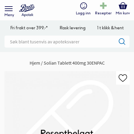
Logg inn
Resepter
Min kurv
Meny
Fri frakt over 399,-*
Rask levering
1 t klikk & hent
Hjem
Solian Tablett 400mg 30ENPAC
Gå
til
slutten
av
bildegalleri