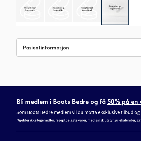
Gå
til
begynnelsen
Pasientinformasjon
av
bildegalleri
Bli medlem i Boots Bedre og få
50% på en v
Som Boots Bedre medlem vil du motta eksklusive tilbud og n
*Gjelder ikke legemidler, reseptbelagte varer, medisinsk utstyr, julekalender, ga