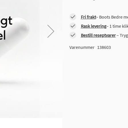
Fri frakt
– Boots Bedre me
Rask levering
– 1 time kl
Bestill reseptvarer
– Tryg
Varenummer
138603