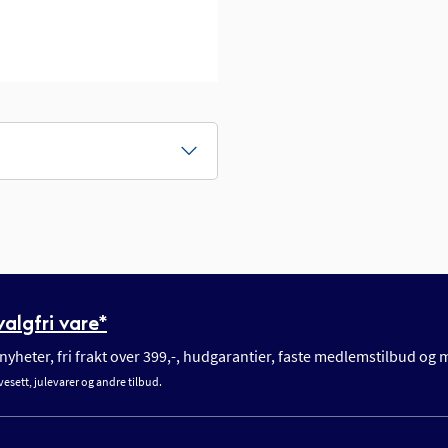
algfri vare*
yheter, fri frakt over 399,-, hudgarantier, faste medlemstilbud og
vesett, julevarer og andre tilbud.