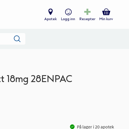
Apotek
Logg inn
Resepter
Min kurv
Søk
ett 18mg 28ENPAC
På lager i
20
apotek