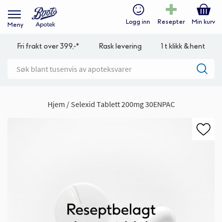
Logg inn
Resepter
Min kurv
Meny
Fri frakt over 399,-*
Rask levering
1 t klikk & hent
Hjem
Selexid Tablett 200mg 30ENPAC
Gå
til
slutten
av
bildegalleri