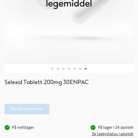
Gå
Selexid Tablett 200mg 30ENPAC
til
begynnelsen
av
bildegalleri
Bestill medisiner
På nettlager
På lager i
24
apotek
Se lagerstatus i apotek