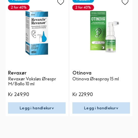
Revaxør
Otinova
Revaxør Voksløs Ørespr
Otinova Ørespray 15 ml
M/Ballo 10 ml
Kr 249,90
Kr 229,90
Legg i handlekurv
Legg i handlekurv