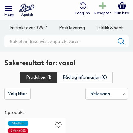
Logg inn
Resepter
Min kurv
Meny
Fri frakt over 399,-*
Rask levering
1 t klikk & hent
Søkeresultat for: vaxol
Produkter (1)
Råd og informasjon (0)
Velg filter
1 produkt