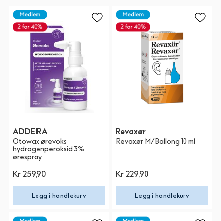
ADDEIRA
Revaxør
Otowax ørevoks
Revaxør M/Ballong 10 ml
hydrogenperoksid 3%
ørespray
Kr 259,90
Kr 229,90
Legg i handlekurv
Legg i handlekurv