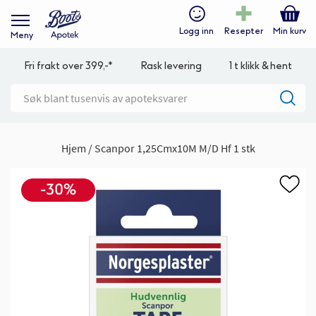
Logg inn
Resepter
Min kurv
Meny
Fri frakt over 399,-*
Rask levering
1 t klikk & hent
Hjem
Scanpor 1,25Cmx10M M/D Hf 1 stk
Gå
til
slutten
av
bildegalleri