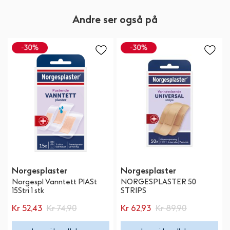
Andre ser også på
Norgesplaster
Norgesplaster
Norgespl Vanntett PlASt
NORGESPLASTER 50
15Stri 1 stk
STRIPS
Kr 52,43
Kr 74,90
Kr 62,93
Kr 89,90