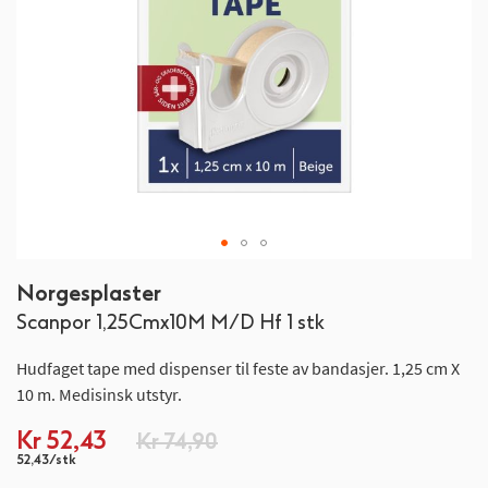
Gå
Norgesplaster
til
Scanpor 1,25Cmx10M M/D Hf 1 stk
begynnelsen
av
Hudfaget tape med dispenser til feste av bandasjer. 1,25 cm X
bildegalleri
10 m. Medisinsk utstyr.
Spesialpris
Kr 52,43
Kr 74,90
52,43/stk