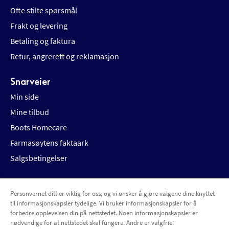
Ofte stilte spørsmål
Frakt og levering
Betaling og faktura
Retur, angrerett og reklamasjon
Snarveier
Min side
Mine tilbud
Boots Homecare
Farmasøytens faktaark
Salgsbetingelser
Personvernet ditt er viktig for oss, og vi ønsker å gjøre valgene dine knyttet
Betalingsalternativer
Leveringsalternativer
til informasjonskapsler tydelige. Vi bruker informasjonskapsler for å
forbedre opplevelsen din på nettstedet. Noen informasjonskapsler er
nødvendige for at nettstedet skal fungere. Andre er valgfrie: