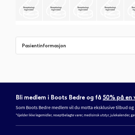
Gå
til
begynnelsen
Pasientinformasjon
av
bildegalleri
Bli medlem i Boots Bedre og få
50% på en v
Som Boots Bedre medlem vil du motta eksklusive tilbud og n
*Gjelder ikke legemidler, reseptbelagte varer, medisinsk utstyr, julekalender, ga