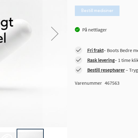
Bestill medisiner
På nettlager
Fri frakt
– Boots Bedre me
Rask levering
– 1 time kl
Bestill reseptvarer
– Tryg
Varenummer
467563