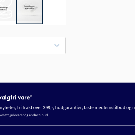
algfri vare*
yheter, fri frakt over 399,-, hudgarantier, faste medlemstilbud og
vesett, julevarer og andre tilbud.