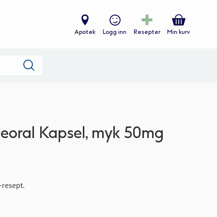
Apotek
Logg inn
Resepter
Min kurv
Søk
oral Kapsel, myk 50mg
-resept.