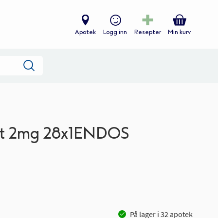
Apotek
Logg inn
Resepter
Min kurv
Søk
ett 2mg 28x1ENDOS
På lager i
32
apotek