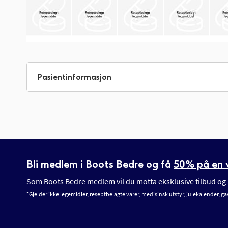
Gå
til
begynnelsen
Pasientinformasjon
av
bildegalleri
Bli medlem i Boots Bedre og få
50% på en v
Som Boots Bedre medlem vil du motta eksklusive tilbud og n
*Gjelder ikke legemidler, reseptbelagte varer, medisinsk utstyr, julekalender, ga