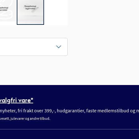
algfri vare*
yheter, fri frakt over 399,-, hudgarantier, faste medlemstilbud og
vesett, julevarer og andre tilbud.