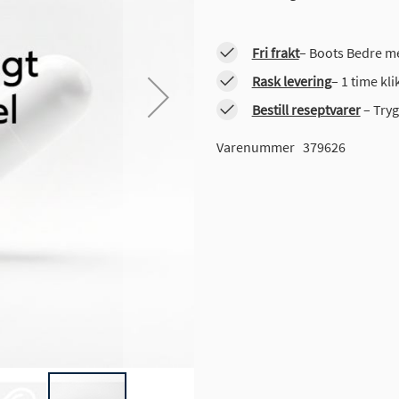
Fri frakt
– Boots Bedre me
Rask levering
– 1 time kl
Bestill reseptvarer
– Tryg
Varenummer
379626