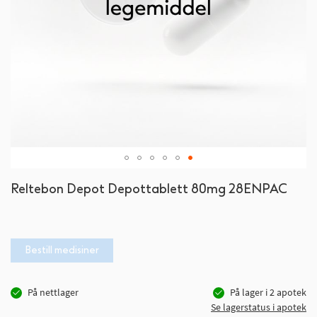
Gå
Reltebon Depot Depottablett 80mg 28ENPAC
til
begynnelsen
av
bildegalleri
Bestill medisiner
På nettlager
På lager i
2
apotek
Se lagerstatus i apotek