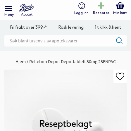
Logg inn
Resepter
Min kurv
Meny
Fri frakt over 399,-*
Rask levering
1 t klikk & hent
Hjem
Reltebon Depot Depottablett 80mg 28ENPAC
Gå
til
slutten
av
bildegalleri