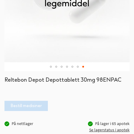
Gå
Reltebon Depot Depottablett 30mg 98ENPAC
til
begynnelsen
av
bildegalleri
Bestill medisiner
På nettlager
På lager i
65
apotek
Se lagerstatus i apotek