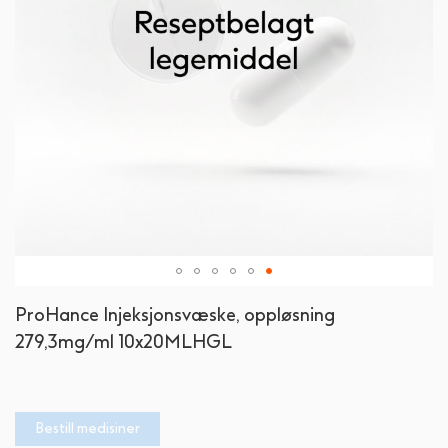
Gå
ProHance Injeksjonsvæske, oppløsning
til
279,3mg/ml 10x20MLHGL
begynnelsen
av
bildegalleri
Bestill medisiner