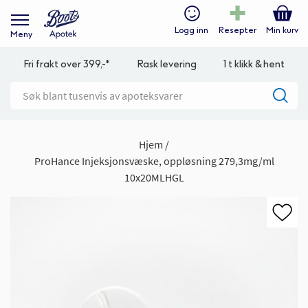
Logg inn
Resepter
Min kurv
Meny
Fri frakt over 399,-*
Rask levering
1 t klikk & hent
Hjem
ProHance Injeksjonsvæske, oppløsning 279,3mg/ml
10x20MLHGL
Gå
til
slutten
av
bildegalleri