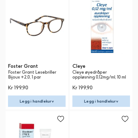
Foster Grant
Cleye
Foster Grant Lesebriller
Cleye øyedråper
Bijoux +2,0, 1 par
oppløsning 0,12mg/ml, 10 ml
Kr 199,90
Kr 199,90
Legg i handlekurv
Legg i handlekurv