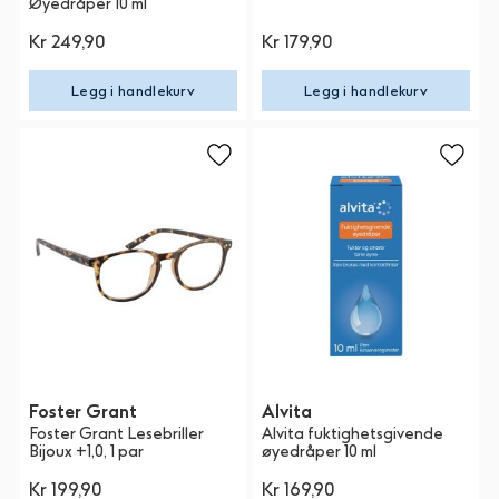
Øyedråper 10 ml
Kr 249,90
Kr 179,90
Legg i handlekurv
Legg i handlekurv
Foster Grant
Alvita
Foster Grant Lesebriller
Alvita fuktighetsgivende
Bijoux +1,0, 1 par
øyedråper 10 ml
Kr 199,90
Kr 169,90