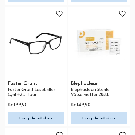
Foster Grant
Blephaclean
Foster Grant Lesebriller
Blephaclean Sterile
Cyril +2,5, 1 par
Våtservietter 20stk
Kr 199,90
Kr 149,90
Legg i handlekurv
Legg i handlekurv