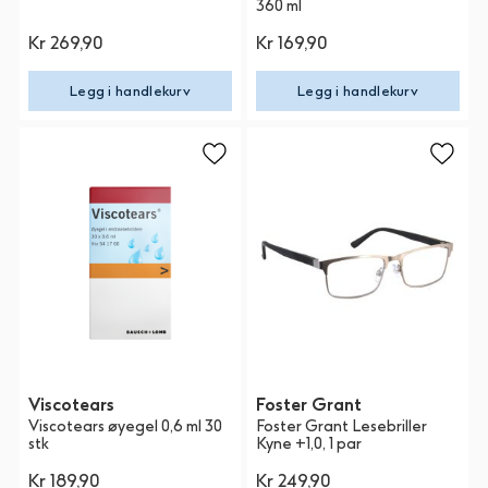
360 ml
Kr 269,90
Kr 169,90
Legg i handlekurv
Legg i handlekurv
Viscotears
Foster Grant
Viscotears øyegel 0,6 ml 30
Foster Grant Lesebriller
stk
Kyne +1,0, 1 par
Kr 189,90
Kr 249,90