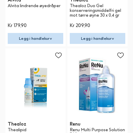
Alvita lindrende øyedråper
Thealoz Duo Gel
konserveringsmiddelfri gel
mot tørre øyne 30 x 0,4 gr
Kr 179,90
Kr 209,90
Legg i handlekurv
Legg i handlekurv
Thealoz
Renu
Thealipid
Renu Multi Purpose Solution