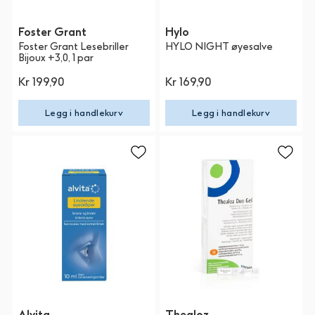
Foster Grant
Hylo
Foster Grant Lesebriller
HYLO NIGHT øyesalve
Bijoux +3,0, 1 par
Kr 199,90
Kr 169,90
Legg i handlekurv
Legg i handlekurv
Alvita
Thealoz