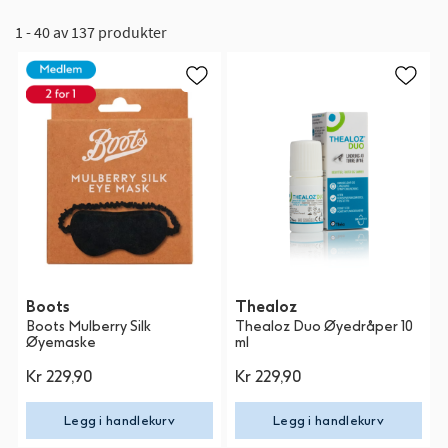
1 - 40 av 137 produkter
Boots
Thealoz
Boots Mulberry Silk
Thealoz Duo Øyedråper 10
Øyemaske
ml
Kr 229,90
Kr 229,90
Legg i handlekurv
Legg i handlekurv