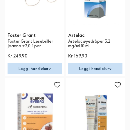
Foster Grant
Artelac
Foster Grant Lesebriller
Artelac øyedråper 3,2
Joanna +2,0, 1 par
mg/ml 10 ml
Kr 249,90
Kr 169,90
Legg i handlekurv
Legg i handlekurv