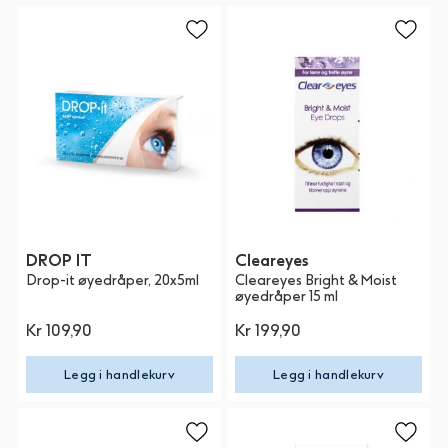
DROP IT
Cleareyes
Drop-it øyedråper, 20x5ml
Cleareyes Bright & Moist
øyedråper 15 ml
Kr 109,90
Kr 199,90
Legg i handlekurv
Legg i handlekurv