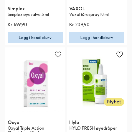
Simplex
VAXOL
Simplex øyesalve 5 ml
Vaxol Ørespray 10 ml
Kr 169,90
Kr 209,90
Legg i handlekurv
Legg i handlekurv
Oxyal
Hylo
Oxyal Triple Action
HYLO FRESH øyedråper