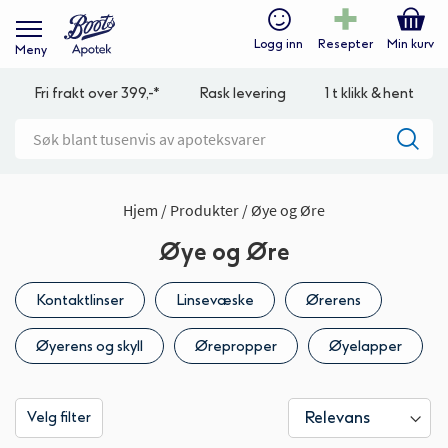
Logg inn
Resepter
Min kurv
Meny
Fri frakt over 399,-*
Rask levering
1 t klikk & hent
Hjem
Produkter
Øye og Øre
Øye og Øre
Kontaktlinser
Linsevæske
Ørerens
Øyerens og skyll
Ørepropper
Øyelapper
Velg filter