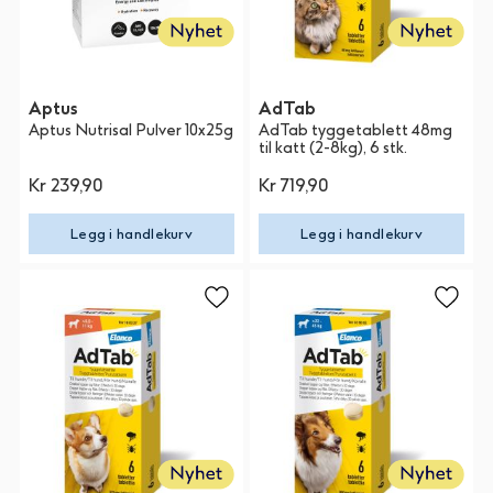
Aptus
AdTab
Aptus Nutrisal Pulver 10x25g
AdTab tyggetablett 48mg
til katt (2-8kg), 6 stk.
Kr 239,90
Kr 719,90
Legg i handlekurv
Legg i handlekurv