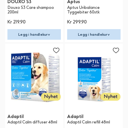
DOUXO S3
Aptus
Douxo S3 Care shampoo
Aptus Uribalance
200ml
Tyggebiter 60stk
Kr 219,90
Kr 299,90
Legg i handlekurv
Legg i handlekurv
Adaptil
Adaptil
Adaptil Calm diffuser 48ml
Adaptil Calm refill 48ml