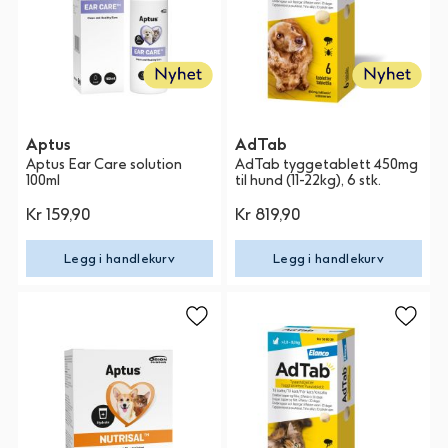
Aptus
AdTab
Aptus Ear Care solution
AdTab tyggetablett 450mg
100ml
til hund (11-22kg), 6 stk.
Kr 159,90
Kr 819,90
Legg i handlekurv
Legg i handlekurv