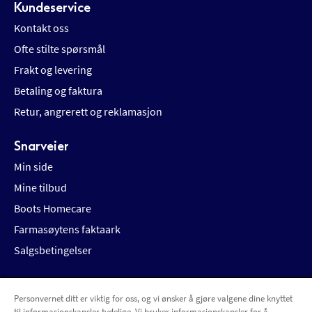
Kundeservice
Kontakt oss
Ofte stilte spørsmål
Frakt og levering
Betaling og faktura
Retur, angrerett og reklamasjon
Snarveier
Min side
Mine tilbud
Boots Homecare
Farmasøytens faktaark
Salgsbetingelser
Personvernet ditt er viktig for oss, og vi ønsker å gjøre valgene dine knyttet
Betalingsalternativer
Leveringsalternativer
til informasjonskapsler tydelige. Vi bruker informasjonskapsler for å