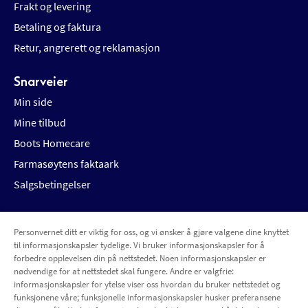
Frakt og levering
Betaling og faktura
Retur, angrerett og reklamasjon
Snarveier
Min side
Mine tilbud
Boots Homecare
Farmasøytens faktaark
Salgsbetingelser
Personvernet ditt er viktig for oss, og vi ønsker å gjøre valgene dine knyttet
Betalingsalternativer
Leveringsalternativer
til informasjonskapsler tydelige. Vi bruker informasjonskapsler for å
forbedre opplevelsen din på nettstedet. Noen informasjonskapsler er
nødvendige for at nettstedet skal fungere. Andre er valgfrie:
informasjonskapsler for ytelse viser oss hvordan du bruker nettstedet og
funksjonene våre; funksjonelle informasjonskapsler husker preferansene