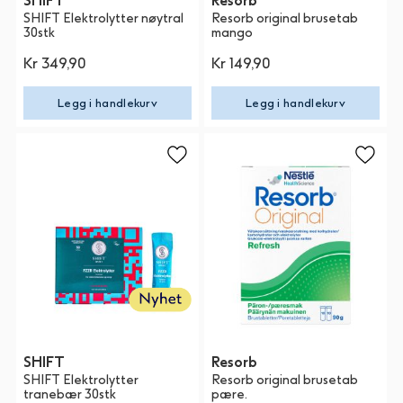
SHIFT
Resorb
SHIFT Elektrolytter nøytral
Resorb original brusetab
30stk
mango
Kr 349,90
Kr 149,90
Legg i handlekurv
Legg i handlekurv
SHIFT
Resorb
SHIFT Elektrolytter
Resorb original brusetab
tranebær 30stk
pære.