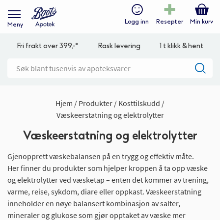
Logg inn
Resepter
Min kurv
Meny
Fri frakt over 399,-*
Rask levering
1 t klikk & hent
Hjem
Produkter
Kosttilskudd
Væskeerstatning og elektrolytter
Væskeerstatning og elektrolytter
Gjenopprett væskebalansen på en trygg og effektiv måte.
Her finner du produkter som hjelper kroppen å ta opp væske
og elektrolytter ved væsketap – enten det kommer av trening,
varme, reise, sykdom, diare eller oppkast. Væskeerstatning
inneholder en nøye balansert kombinasjon av salter,
mineraler og glukose som gjør opptaket av væske mer