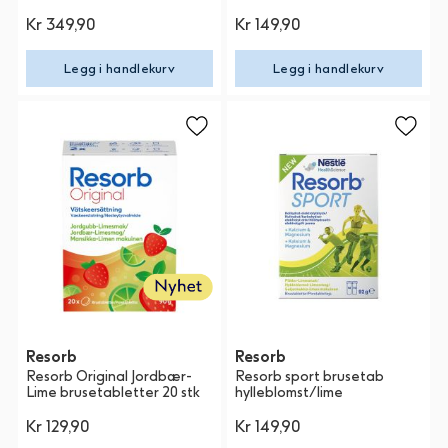
Kr 349,90
Kr 149,90
Legg i handlekurv
Legg i handlekurv
Resorb
Resorb
Resorb Original Jordbær-
Resorb sport brusetab
Lime brusetabletter 20 stk
hylleblomst/lime
Kr 129,90
Kr 149,90