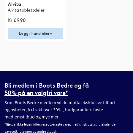
Alvita
Alvita tablettdeler
Kr 69,90
Legg i handlekurv
Bli medlem i Boots Bedre og få
50% på en valgfri vare*
Som Boots Bedre medlem vil du motta eksklusive tilbud
og nyheter, fri frakt over 399,-, hudgarantier, faste
medlemstilbud og mye mer.
*Gjelder ikke legemidler, reseptbelagte varer, medisinsk utstyr, julekalender,
gavesett, julevarer og andre tilbud.