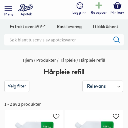
Logg inn
Resepter
Min kurv
Meny
Fri frakt over 399,-*
Rask levering
1 t klikk & hent
Hjem
Produkter
Hårpleie
Hårpleie refill
Hårpleie refill
Velg filter
1 - 2 av 2 produkter