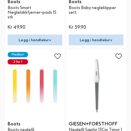
Boots
Boots
Boots Smart
Boots Baby negleklipper
Neglelakkfjerner-pads 15
sett
stk
Kr 49,90
Kr 59,90
Legg i handlekurv
Legg i handlekurv
Boots
GIESEN+FORSTHOFF
Boots neglefil
Neglefil Saphir 13Cm Timor 1