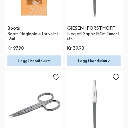
Boots
GIESEN+FORSTHOFF
Boots Neglepleie for vekst
Neglefil Saphir 15Cm Timor 1
10ml
stk
Kr 97,90
Kr 39,90
Legg i handlekurv
Legg i handlekurv