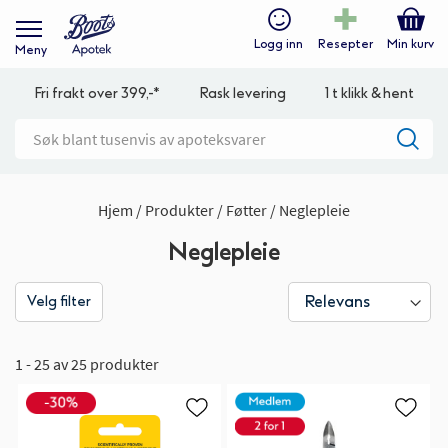
Logg inn
Resepter
Min kurv
Meny
Fri frakt over 399,-*
Rask levering
1 t klikk & hent
Hjem
Produkter
Føtter
Neglepleie
Neglepleie
Velg filter
1 - 25 av 25 produkter