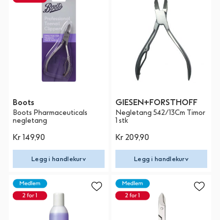
Boots
GIESEN+FORSTHOFF
Boots Pharmaceuticals
Negletang 542/13Cm Timor
negletang
1 stk
Kr 149,90
Kr 209,90
Legg i handlekurv
Legg i handlekurv