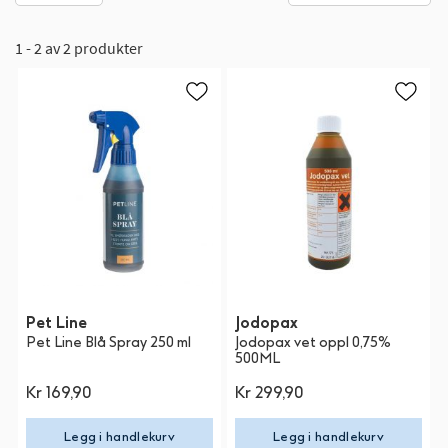
1 - 2 av 2 produkter
Pet Line
Jodopax
Pet Line Blå Spray 250 ml
Jodopax vet oppl 0,75%
500ML
Kr 169,90
Kr 299,90
Legg i handlekurv
Legg i handlekurv