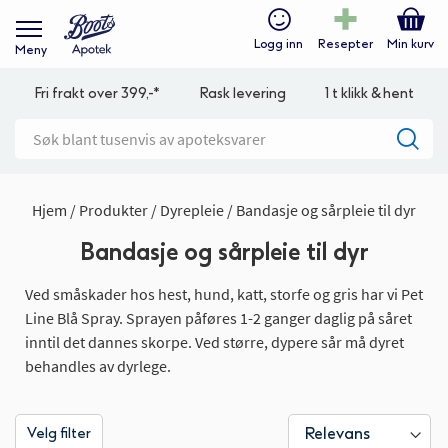
Logg inn
Resepter
Min kurv
Meny
Fri frakt over 399,-*
Rask levering
1 t klikk & hent
Hjem
Produkter
Dyrepleie
Bandasje og sårpleie til dyr
Bandasje og sårpleie til dyr
Ved småskader hos hest, hund, katt, storfe og gris har vi Pet
Line Blå Spray. Sprayen påføres 1-2 ganger daglig på såret
inntil det dannes skorpe. Ved større, dypere sår må dyret
behandles av dyrlege.
Velg filter