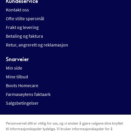
Kundeservice
Kontakt oss
Ofte stilte spørsmål
Frakt og levering
Betaling og faktura
Retur, angrerett og reklamasjon
Snarveier
Min side
Mine tilbud
Boots Homecare
Farmasøytens faktaark
Salgsbetingelser
Personvernet ditt er viktig for oss, og vi ønsker å gjøre valgene dine knyttet
Betalingsalternativer
Leveringsalternativer
til informasjonskapsler tydelige. Vi bruker informasjonskapsler for å