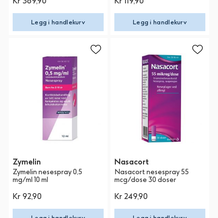
Kr 369,90
Kr 119,90
Legg i handlekurv
Legg i handlekurv
Zymelin
Nasacort
Zymelin nesespray 0,5
Nasacort nesespray 55
mg/ml 10 ml
mcg/dose 30 doser
Kr 92,90
Kr 249,90
Legg i handlekurv
Legg i handlekurv