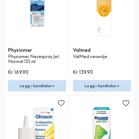
Physiomer
Valmed
Physiomer Nesespray Jet
ValMed neseolje
Normal 135 ml
Kr 169,90
Kr 139,90
Legg i handlekurv
Legg i handlekurv