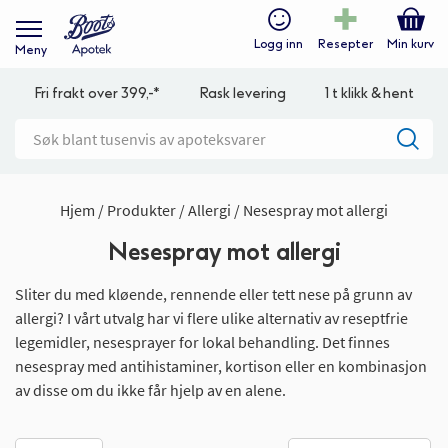
Logg inn
Resepter
Min kurv
Meny
Fri frakt over 399,-*
Rask levering
1 t klikk & hent
Hjem
Produkter
Allergi
Nesespray mot allergi
Nesespray mot allergi
Sliter du med kløende, rennende eller tett nese på grunn av
allergi? I vårt utvalg har vi flere ulike alternativ av reseptfrie
legemidler, nesesprayer for lokal behandling. Det finnes
nesespray med antihistaminer, kortison eller en kombinasjon
av disse om du ikke får hjelp av en alene.