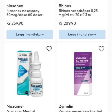
Nasonex
Rhinox
Nasonex nesespray
Rhinox nesedråper 0,25
50mcg/dose 60 doser
mg/ml stk 20 x 0,3 ml
Kr 259,90
Kr 209,90
Legg i handlekurv
Legg i handlekurv
Nazamer
Zymelin
Nazamer Mentol
Zymelin nesespray 1 mg/ml