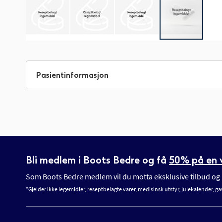
Gå
til
begynnelsen
Pasientinformasjon
av
bildegalleri
Bli medlem i Boots Bedre og få
50% på en v
Som Boots Bedre medlem vil du motta eksklusive tilbud og n
*Gjelder ikke legemidler, reseptbelagte varer, medisinsk utstyr, julekalender, ga