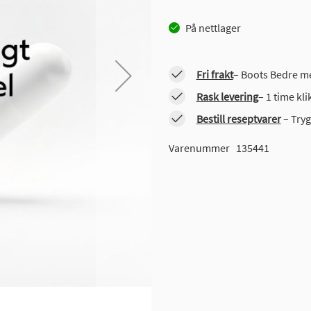
På nettlager
Fri frakt
– Boots Bedre me
Rask levering
– 1 time kl
Bestill reseptvarer
– Tryg
Varenummer
135441