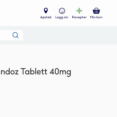
Apotek
Logg inn
Resepter
Min kurv
Søk
andoz Tablett 40mg