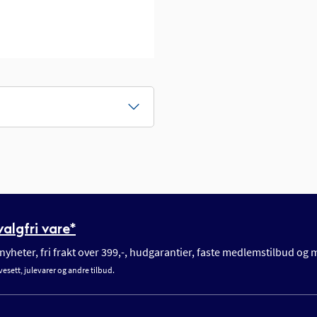
algfri vare*
yheter, fri frakt over 399,-, hudgarantier, faste medlemstilbud og
vesett, julevarer og andre tilbud.