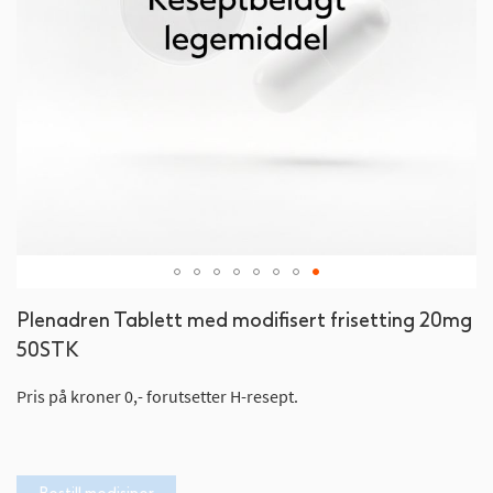
Gå
Plenadren Tablett med modifisert frisetting 20mg
til
50STK
begynnelsen
av
Pris på kroner 0,- forutsetter H-resept.
bildegalleri