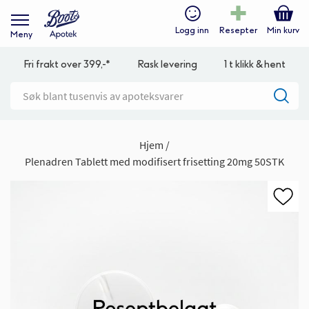
Logg inn
Resepter
Min kurv
Meny
Fri frakt over 399,-*
Rask levering
1 t klikk & hent
Hjem
Plenadren Tablett med modifisert frisetting 20mg 50STK
Gå
til
slutten
av
bildegalleri