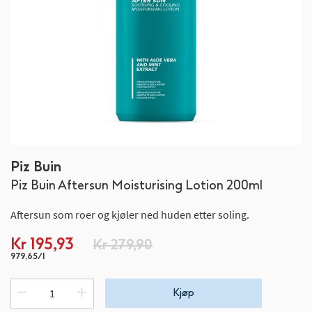
Gå
Piz Buin
til
Piz Buin Aftersun Moisturising Lotion 200ml
begynnelsen
av
Aftersun som roer og kjøler ned huden etter soling.
bildegalleri
Spesialpris
Kr 195,93
Kr 279,90
979,65/l
Kjøp