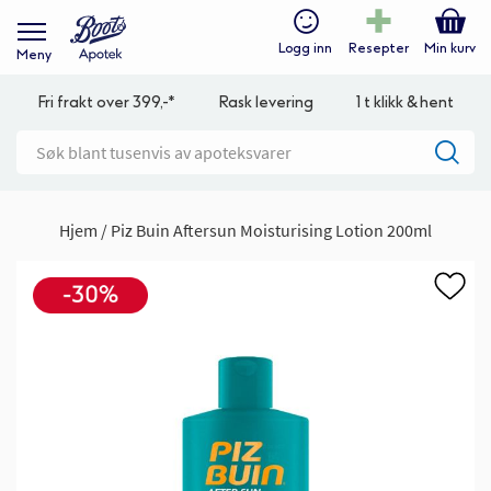
Logg inn
Resepter
Min kurv
Meny
Fri frakt over 399,-*
Rask levering
1 t klikk & hent
Hjem
Piz Buin Aftersun Moisturising Lotion 200ml
Gå
til
slutten
av
bildegalleri