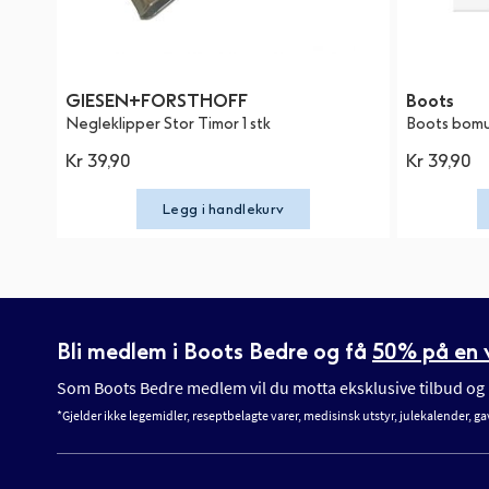
GIESEN+FORSTHOFF
Boots
Negleklipper Stor Timor 1 stk
Boots bomul
Kr 39,90
Kr 39,90
Legg i handlekurv
Bli medlem i Boots Bedre og få
50% på en v
Som Boots Bedre medlem vil du motta eksklusive tilbud og n
*Gjelder ikke legemidler, reseptbelagte varer, medisinsk utstyr, julekalender, ga