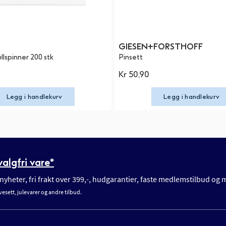
GIESEN+FORSTHOFF
lspinner 200 stk
Pinsett
Kr 50,90
Legg i handlekurv
Legg i handlekurv
algfri vare*
yheter, fri frakt over 399,-, hudgarantier, faste medlemstilbud og
vesett, julevarer og andre tilbud.