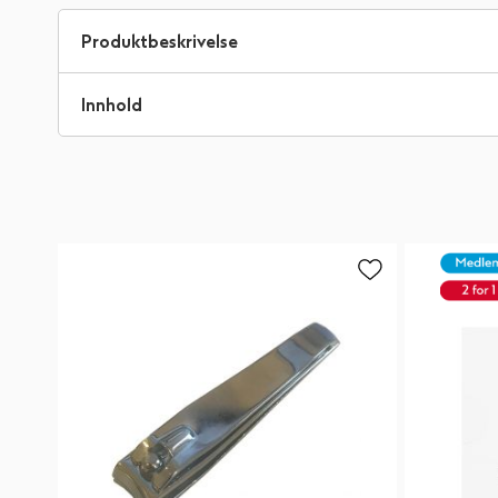
til
begynnelsen
Produktbeskrivelse
av
bildegalleri
Innhold