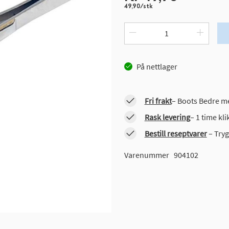
49,90/stk
På nettlager
Fri frakt
– Boots Bedre me
Rask levering
– 1 time kl
Bestill reseptvarer
– Tryg
Varenummer
904102