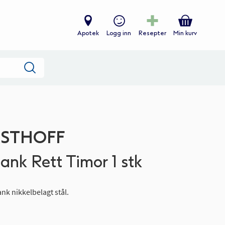
Apotek
Logg inn
Resepter
Min kurv
Søk
RSTHOFF
lank Rett Timor 1 stk
ank nikkelbelagt stål.