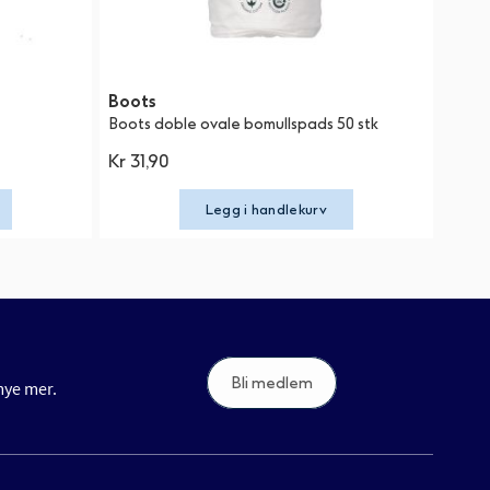
Boots
Boots doble ovale bomullspads 50 stk
Kr 31,90
Legg i handlekurv
Bli medlem
 mye mer.