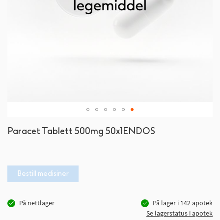
Gå
Paracet Tablett 500mg 50x1ENDOS
til
begynnelsen
av
bildegalleri
Bestill medisiner
På nettlager
På lager i
142
apotek
Se lagerstatus i apotek