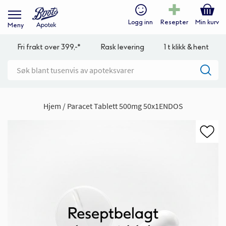
Logg inn
Resepter
Min kurv
Meny
Fri frakt over 399,-*
Rask levering
1 t klikk & hent
Hjem
Paracet Tablett 500mg 50x1ENDOS
Gå
til
slutten
av
bildegalleri