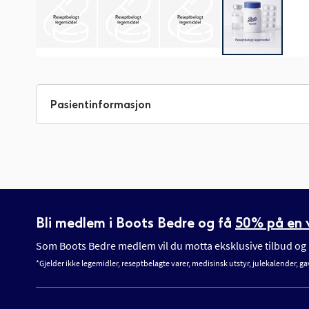
Gå
til
begynnelsen
Pasientinformasjon
av
bildegalleri
Bli medlem i Boots Bedre og få
50% på en v
Som Boots Bedre medlem vil du motta eksklusive tilbud og n
*Gjelder ikke legemidler, reseptbelagte varer, medisinsk utstyr, julekalender, ga