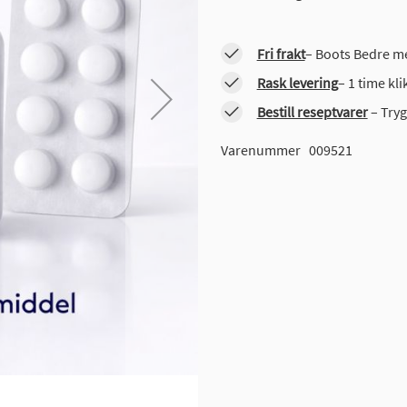
Fri frakt
– Boots Bedre me
Rask levering
– 1 time kl
Bestill reseptvarer
– Tryg
Varenummer
009521