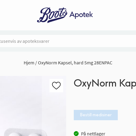
Hjem
OxyNorm Kapsel, hard 5mg 28ENPAC
OxyNorm Kaps
Bestill medisiner
På nettlager