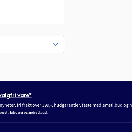
algfri vare*
yheter, fri frakt over 399,-, hudgarantier, faste medlemstilbud og
vesett, julevarer og andre tilbud.