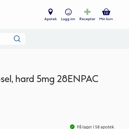
Apotek
Logg inn
Resepter
Min kurv
Søk
el, hard 5mg 28ENPAC
På lager i
58
apotek