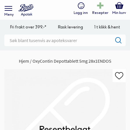
Logg inn
Resepter
Min kurv
Meny
Fri frakt over 399,-*
Rask levering
1 t klikk & hent
Hjem
OxyContin Depottablett 5mg 28x1ENDOS
Gå
til
slutten
av
bildegalleri