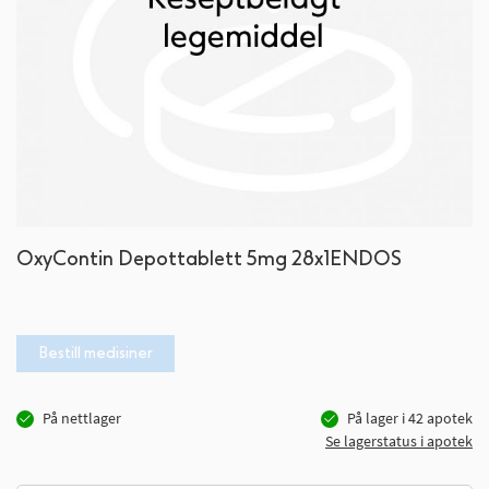
Gå
OxyContin Depottablett 5mg 28x1ENDOS
til
begynnelsen
av
bildegalleri
Bestill medisiner
På nettlager
På lager i
42
apotek
Se lagerstatus i apotek