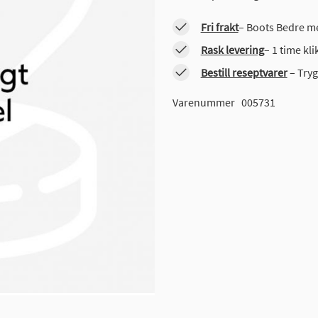
Fri frakt
– Boots Bedre me
Rask levering
– 1 time kl
Bestill reseptvarer
– Tryg
Varenummer
005731