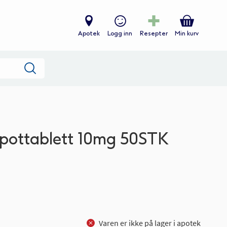
Apotek
Logg inn
Resepter
Min kurv
Søk
pottablett 10mg 50STK
Varen er ikke på lager i apotek