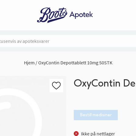
Hjem
OxyContin Depottablett 10mg 50STK
OxyContin De
Bestill medisiner
Ikke på nettlager