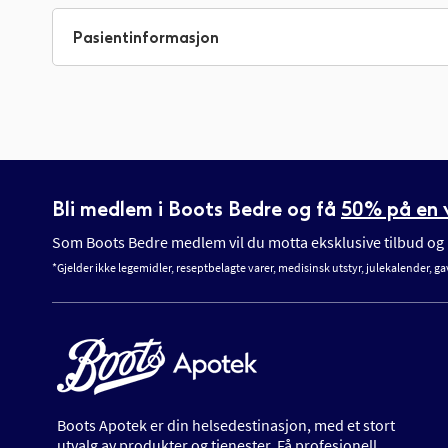
til
begynnelsen
Pasientinformasjon
av
bildegalleri
Bli medlem i Boots Bedre og få
50% på en v
Som Boots Bedre medlem vil du motta eksklusive tilbud og n
*Gjelder ikke legemidler, reseptbelagte varer, medisinsk utstyr, julekalender, ga
Boots Apotek er din helsedestinasjon, med et stort
utvalg av produkter og tjenester. Få profesjonell