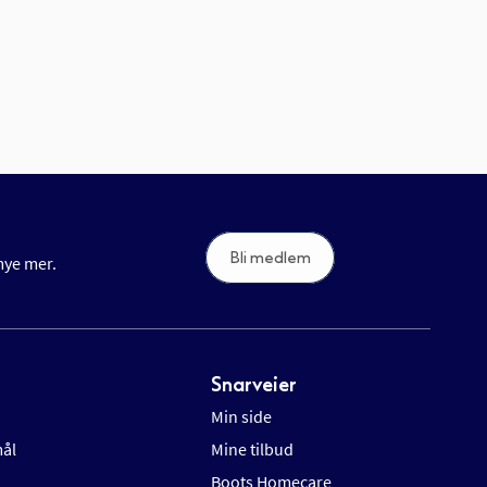
Bli medlem
 mye mer.
Snarveier
Min side
mål
Mine tilbud
Boots Homecare